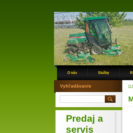
O nás
Služby
R
Vyhľadávanie
O 
M
Predaj a
servis