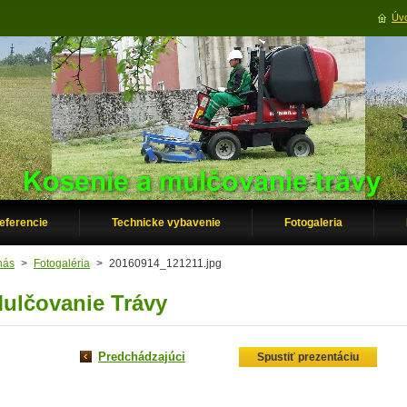
Úvo
eferencie
Technicke vybavenie
Fotogaleria
nás
>
Fotogaléria
>
20160914_121211.jpg
ulčovanie Trávy
Predchádzajúci
Spustiť prezentáciu