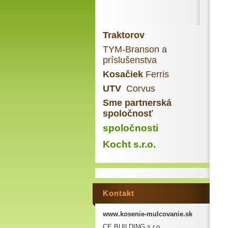
Traktorov
TYM-Branson a
príslušenstva
Kosačiek
Ferris
UTV
Corvus
Sme partnerská
spoločnosť
spoločnosti
Kocht s.r.o.
Kontakt
www.kosenie-mulcovanie.sk
CE BUILDING s.r.o.