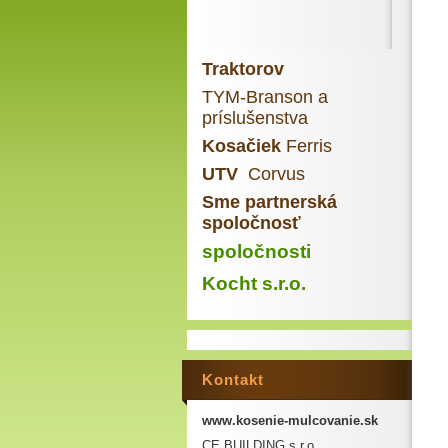
Traktorov
TYM-Branson a
príslušenstva
Kosačiek
Ferris
UTV
Corvus
Sme partnerská
spoločnosť
spoločnosti
Kocht s.r.o.
Kontakt
www.kosenie-mulcovanie.sk
CE BUILDING s.r.o.