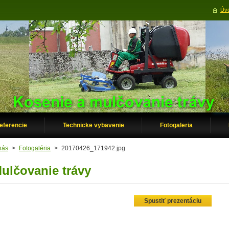
Úvo
eferencie
Technicke vybavenie
Fotogaleria
nás
>
Fotogaléria
>
20170426_171942.jpg
ulčovanie trávy
Spustiť prezentáciu