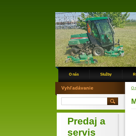
O nás
Služby
R
Vyhľadávanie
O 
M
Predaj a
servis