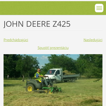
JOHN DEERE Z425
Predchádzajúci
Nasledujúci
Spustiť prezentáciu