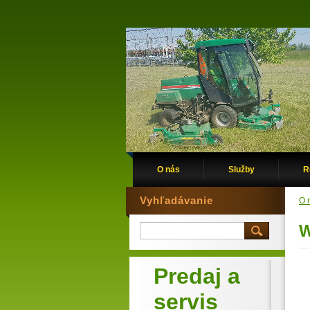
O nás
Služby
R
Vyhľadávanie
O 
W
Predaj a
servis