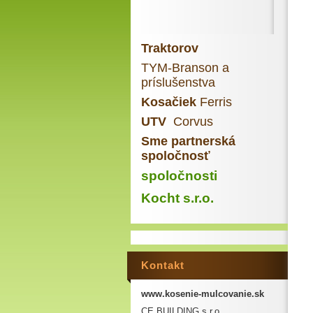
Traktorov
TYM-Branson a
príslušenstva
Kosačiek
Ferris
UTV
Corvus
Sme partnerská
spoločnosť
spoločnosti
Kocht s.r.o.
Kontakt
www.kosenie-mulcovanie.sk
CE BUILDING s.r.o.