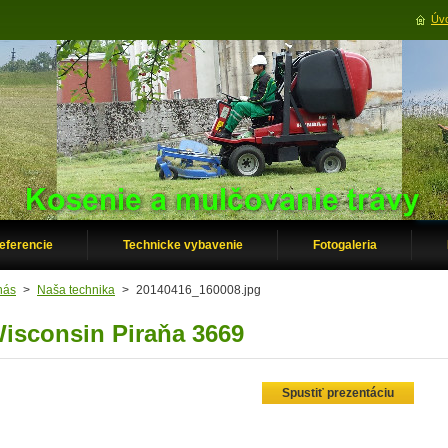
Úvo
eferencie
Technicke vybavenie
Fotogaleria
nás
>
Naša technika
>
20140416_160008.jpg
isconsin Piraňa 3669
Spustiť prezentáciu