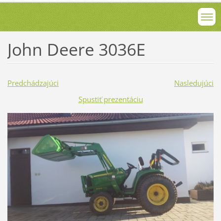
John Deere 3036E
Predchádzajúci
Nasledujúci
Spustiť prezentáciu