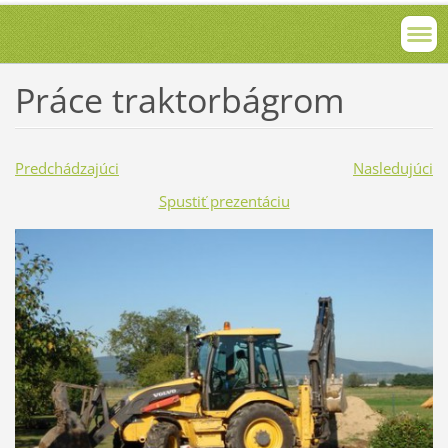
Práce traktorbágrom
Predchádzajúci
Nasledujúci
Spustiť prezentáciu