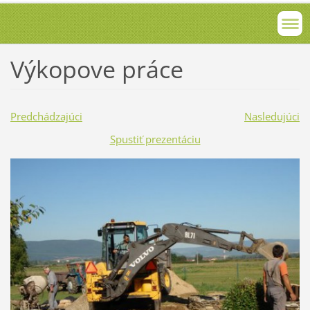
Výkopove práce
Predchádzajúci
Nasledujúci
Spustiť prezentáciu