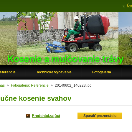
Úvo
eferencie
Technicke vybavenie
Fotogaleria
nás
>
Fotogaléria: Referencie
>
20140602_140223.jpg
učne kosenie svahov
Predchádzajúci
Spustiť prezentáciu