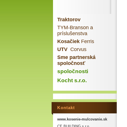
Traktorov
TYM-Branson a
príslušenstva
Kosačiek
Ferris
UTV
Corvus
Sme partnerská
spoločnosť
spoločnosti
Kocht s.r.o.
Kontakt
www.kosenie-mulcovanie.sk
CE BUILDING s.r.o.