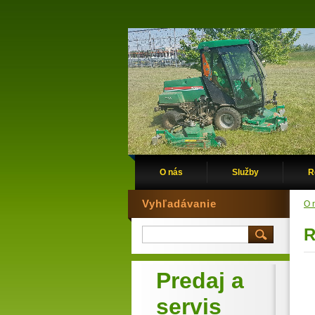
O nás
Služby
R
Vyhľadávanie
O 
R
Predaj a
servis