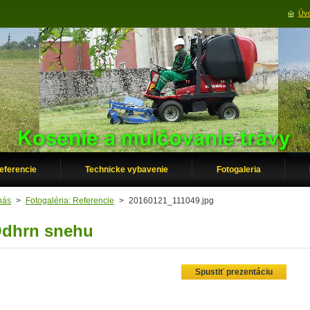
Úvo
eferencie
Technicke vybavenie
Fotogaleria
nás
>
Fotogaléria: Referencie
>
20160121_111049.jpg
dhrn snehu
Spustiť prezentáciu