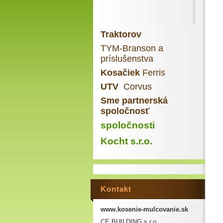
Traktorov
TYM-Branson a
príslušenstva
Kosačiek
Ferris
UTV
Corvus
Sme partnerská
spoločnosť
spoločnosti
Kocht s.r.o.
Kontakt
www.kosenie-mulcovanie.sk
CE BUILDING s.r.o.