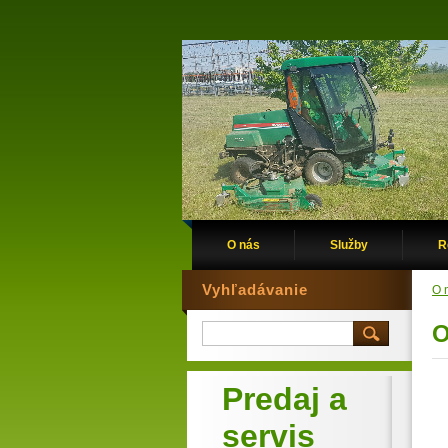
O nás
Služby
R
Vyhľadávanie
O 
O
Predaj a
servis