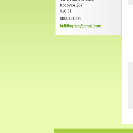
Kočovce 287
916 31
0908131804
building
.sro@gma
il.com