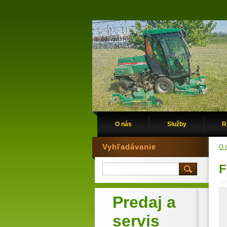
O nás
Služby
R
Vyhľadávanie
O 
F
Predaj a
servis