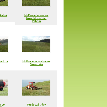
kalísk
Mulčovanie svahov
Nové Mesto nad
Váhom
Beckov
Mulčovanie svahov na
Slovensku
y so
Mulčovač trávy