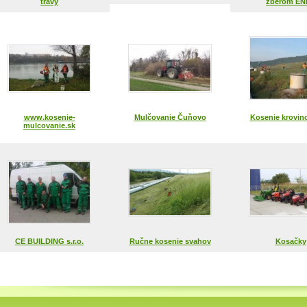
trávy
zberom EN
www.kosenie-
Mulčovanie Čuňovo
Kosenie krovin
mulcovanie.sk
CE BUILDING s.r.o.
Ručne kosenie svahov
Kosačky