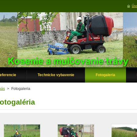
Úvo
eferencie
Technicke vybavenie
Fotogaleria
nás
>
Fotogaleria
otogaléria