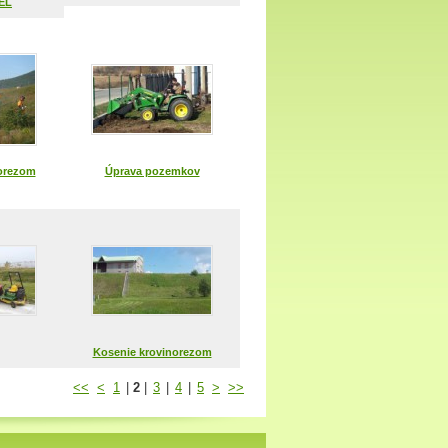
EL
orezom
Úprava pozemkov
Kosenie krovinorezom
<<
<
1
|
2
|
3
|
4
|
5
>
>>