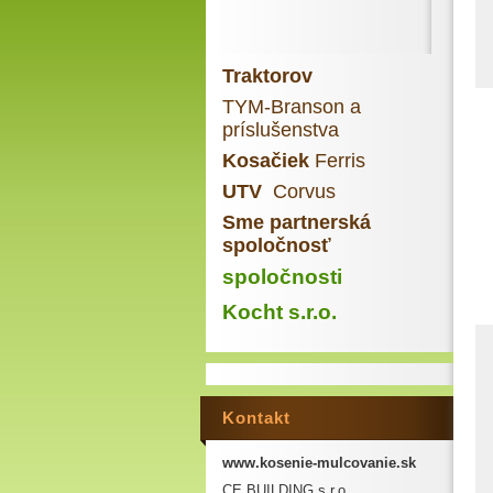
Traktorov
TYM-Branson a
príslušenstva
Kosačiek
Ferris
UTV
Corvus
Sme partnerská
spoločnosť
spoločnosti
Kocht s.r.o.
Kontakt
www.kosenie-mulcovanie.sk
CE BUILDING s.r.o.