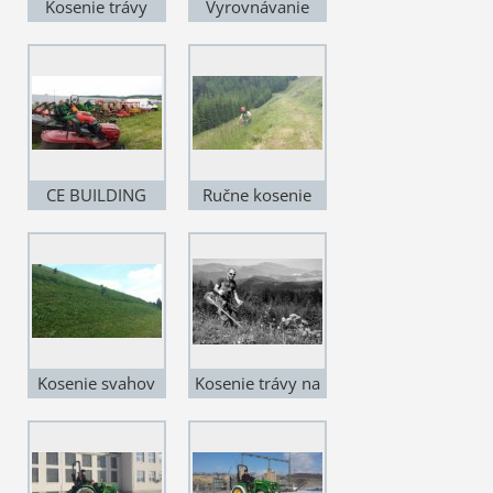
Kosenie trávy
Vyrovnávanie
pozemku
CE BUILDING
Ručne kosenie
s.r.o.
svahu
Kosenie svahov
Kosenie trávy na
Slovensku