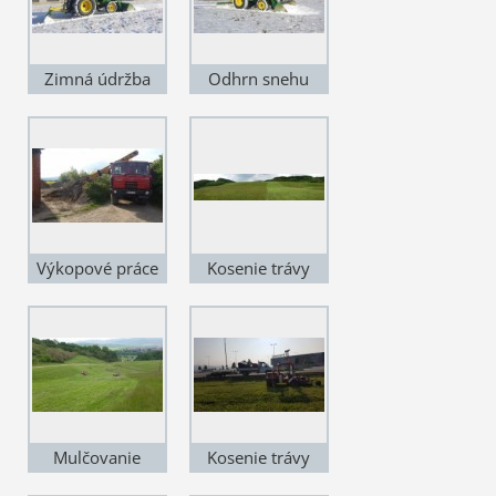
Zimná údržba
Odhrn snehu
Výkopové práce
Kosenie trávy
dočasné
odkalisko Nováky
Mulčovanie
Kosenie trávy
svahov
Laugaricio