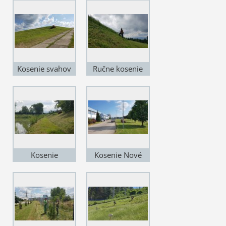
Trenčín
Kosenie svahov
Ručne kosenie
Nováky
svahov na
Slovensku
Kosenie
Kosenie Nové
ruderalného
Mesto nad
porastu
Váhom